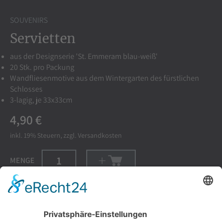
SOUVENIRS
Servietten
aus der Designserie 'St. Emmeram blau-weiß'
20 Stk. pro Packung
Wandfliesenmotive aus dem Wintergarten des fürstlichen
Schlosses
3-lagig, je 33x33cm
4,90 €
inkl. 19%
Steuern, zzgl.
Versandkosten
MENGE