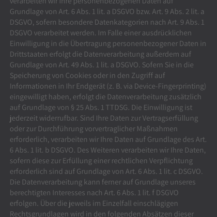
verarbeiten wir Ihre personenbezogenen Daten auf
Grundlage von Art. 6 Abs. 1 lit. a DSGVO bzw. Art. 9 Abs. 2 lit. a
DSGVO, sofern besondere Datenkategorien nach Art. 9 Abs. 1
DSGVO verarbeitet werden. Im Falle einer ausdrücklichen
Einwilligung in die Übertragung personenbezogener Daten in
Drittstaaten erfolgt die Datenverarbeitung außerdem auf
Grundlage von Art. 49 Abs. 1 lit. a DSGVO. Sofern Sie in die
Speicherung von Cookies oder in den Zugriff auf
Informationen in Ihr Endgerät (z. B. via Device-Fingerprinting)
eingewilligt haben, erfolgt die Datenverarbeitung zusätzlich
auf Grundlage von § 25 Abs. 1 TTDSG. Die Einwilligung ist
jederzeit widerrufbar. Sind Ihre Daten zur Vertragserfüllung
oder zur Durchführung vorvertraglicher Maßnahmen
erforderlich, verarbeiten wir Ihre Daten auf Grundlage des Art.
6 Abs. 1 lit. b DSGVO. Des Weiteren verarbeiten wir Ihre Daten,
sofern diese zur Erfüllung einer rechtlichen Verpflichtung
erforderlich sind auf Grundlage von Art. 6 Abs. 1 lit. c DSGVO.
Die Datenverarbeitung kann ferner auf Grundlage unseres
berechtigten Interesses nach Art. 6 Abs. 1 lit. f DSGVO
erfolgen. Über die jeweils im Einzelfall einschlägigen
Rechtsgrundlagen wird in den folgenden Absätzen dieser