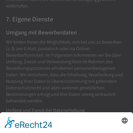
widerrufen.
7. Eigene Dienste
Umgang mit Bewerberdaten
Wir bieten Ihnen die Möglichkeit, sich bei uns zu bewerben
(z. B. per E-Mail, postalisch oder via Online-
Bewerberformular). Im Folgenden informieren wir Sie über
Umfang, Zweck und Verwendung Ihrer im Rahmen des
Bewerbungsprozesses erhobenen personenbezogenen
Daten. Wir versichern, dass die Erhebung, Verarbeitung und
Nutzung Ihrer Daten in Übereinstimmung mit geltendem
Datenschutzrecht und allen weiteren gesetzlichen
Bestimmungen erfolgt und Ihre Daten streng vertraulich
behandelt werden.
Umfang und Zweck der Datenerhebung
Wenn Sie uns eine Bewerbung zukommen lassen,
verarbeiten wir Ihre damit verbundenen personenbezogenen
Daten (z. B. Kontakt- und Kommunikationsdaten,