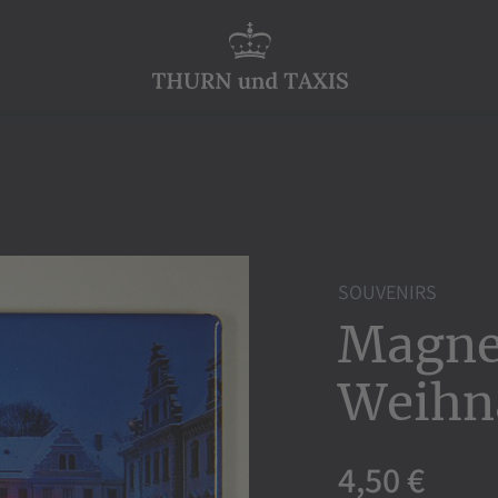
SOUVENIRS
Magne
Weihn
4,50 €