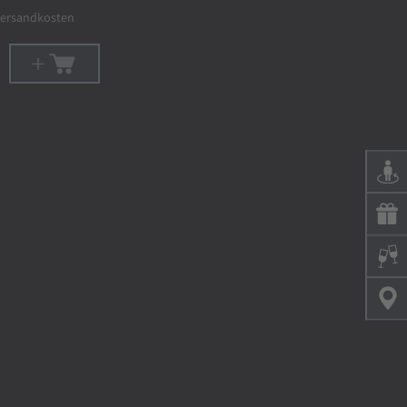
ersandkosten