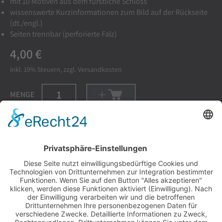
mit 10 Motiven aus dem fürstliche Schloss
wissenswerte Kurzinformationen zum Bild auf der Rückseite
(dt./engl.)
Seiten trennbar (perforierte Falz)
4,00 €
inkl. 19%
Steuern, zzgl.
Versandkosten
MENGE