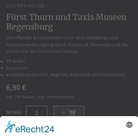
BÜCHER & MEDIEN
Fürst Thurn und Taxis Museen
Regensburg
Der offizielle Schlossführer ist ein reich bebilderter und
informativer Rundgang durch Schloss St. Emmeram und die
Geschichte des Fürstlichen Hauses.
70 Seiten
broschiert
erhältlich in deutsch, englisch, italienisch und französisch
6,90 €
inkl. 7%
Steuern, zzgl.
Versandkosten
MENGE