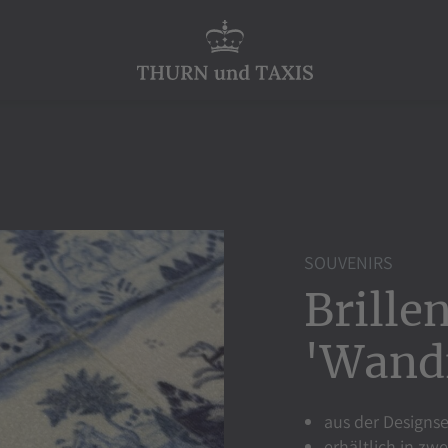
SOUVENIRS
Brille
'Wandf
aus der Designs
erhältlich in zw