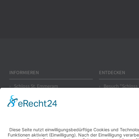
INFORMIEREN
Instagram
Facebook
ENTDECKEN
Schloss St. Emmeram
Besuch "Schloss
Die Familie
Die Prunkräume
Neuigkeiten
Der Kreuzgang
Jobs und Karriere
Die Schatzkamm
Presse
Der Marstall
Fürstliche Hofbibliothek
Thurn und Taxis Forst
Kontakt und Anfahrt