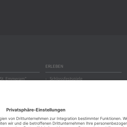
ERLEBEN
 St. Emmeram"
Schlossfestspiele
Romantischer Weihnachtsmarkt
Feiern im Schloss
er
Tagen im Schloss