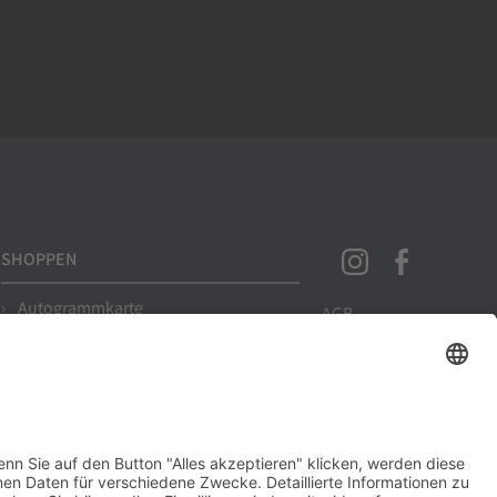
SHOPPEN
Autogrammkarte
AGB
Souvenirs
Widerrufsrecht
Zahlung & Versand
Bücher & Medien
Rücksendung &
Spiele
Reklamation
Feine Sachen
Datenschutz
Zukunftswald
Impressum