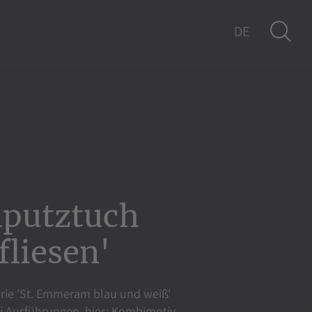
DE
EN
nputztuch
liesen'
erie 'St. Emmeram blau und weiß'
ei Ausführungen, hier: Kombimotiv