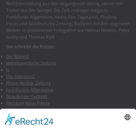
Berichterstattung aus den vergangenen vierzig Jahren mit
Texten aus Der Spiegel, Die Zeit, manager magazin,
Frankfurter Allgemeine, Vanity Fair, Tagespost, Playboy,
Focus und Süddeutsche Zeitung, illustriert mit den originalen
Bildern so prominenter Fotografen wie Helmut Newton, Peter
Godry und Thomas Ruff.
Das schreibt die Presse:
Der Spiegel
Mittelbayerische Zeitung
tz
Die Tagespost
Rhein-Neckar-Zeitung
Augsburger Allgemeine
Straubinger Tagblatt
Passauer Neue Presse
BAND "UNGESCHMINKT" IM SHOP KAUFEN